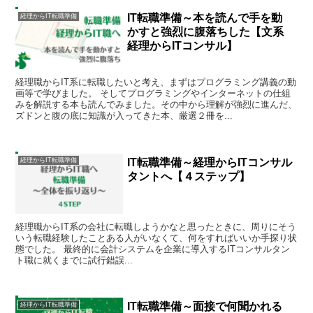
IT転職準備～本を読んで手を動
経理からIT転職準備
かすと強烈に腹落ちした【文系
経理からITコンサル】
経理職からIT系に転職したいと考え、まずはプログラミング講義の動
画等で学びました。 そしてプログラミングやインターネットの仕組
みを解説する本も読んでみました。その中から理解が強烈に進んだ、
ズドンと腹の底に知識が入ってきた本、厳選２冊を...
IT転職準備～経理からITコンサル
経理からIT転職準備
タントへ【４ステップ】
経理職からIT系の会社に転職しようかなと思ったときに、周りにそう
いう転職経験したことある人がいなくて、何をすればいいか手探り状
態でした。 最終的に会計システムを企業に導入するITコンサルタン
ト職に就くまでに試行錯誤...
IT転職準備～面接で何聞かれる
経理からIT転職準備