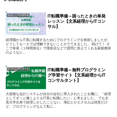
IT転職準備～困ったときの単発
経理からIT転職準備
レッスン【文系経理からITコン
サル】
経理職からIT系に転職するためにプログラミングを独習しましたが、
どうしても一人では理解できないことがでてきました。 助けて！ そ
こで単発（１時間単位）で喫茶店などで質問に答えてくれる家庭教師
のようなレ...
IT転職準備～無料プログラミン
経理からIT転職準備
グ学習サイト【文系経理からIT
コンサルタント】
大規模な会計システムが自分の会社に導入されたことを機に、「経理
としてずっと働くよりもIT系に転職したい」と考えました。 でも文
系大学出身で経理しかしたことない。簿記とかエクセルは得意だけ
ど、プログラミングなんて私に...